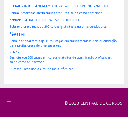
SEBRAE – INTELIGÊNCIA EMOCIONAL – CURSOS ONLINE GRATUITO
Sebrae Amazonas oferta cursos gratuitos; saiba como participar
SEBRAE e SENAC oferecem 37
Sebrae oferece 1
Sebrae oferece mais de 200 cursos gratuitos para empreendedores
Senai
Senai nacional tem hoje 11 mil vagas em cursos técnicos e de qualificação
para profissionais de diversas áreas
SENAR
Sesi oferece 300 vagas em cursos gratuitos de qualificação profissional;
saiba como se inscrever
Sucesso
Tecnologia e muito mais
técnicas
© 2023 CENTRAL DE CURSOS