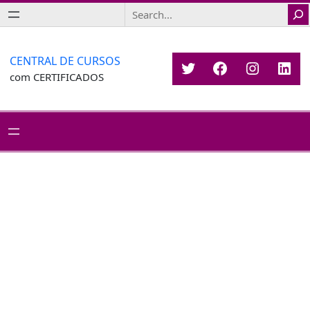
Saltar
Search
para
o
conteúdo
CENTRAL DE CURSOS
Twitter
Facebook
Instagr
Link
com CERTIFICADOS