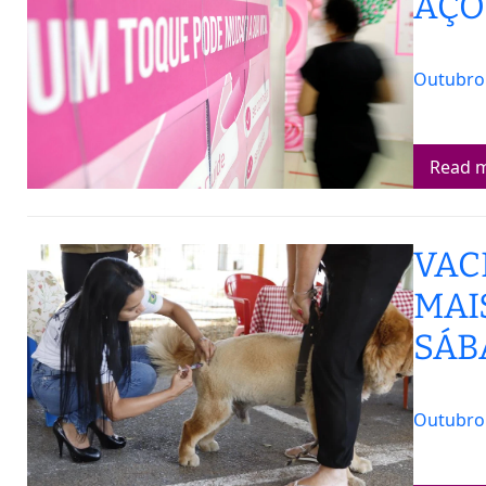
AÇÕ
Outubro 
Read 
VAC
MAI
SÁB
Outubro 