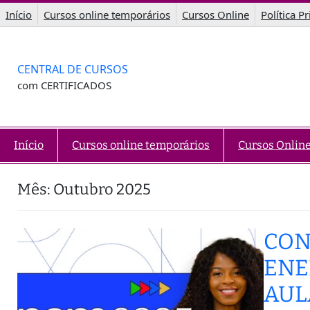
Saltar
Início
Cursos online temporários
Cursos Online
Política P
para
o
conteúdo
CENTRAL DE CURSOS
com CERTIFICADOS
Início
Cursos online temporários
Cursos Onlin
Mês:
Outubro 2025
CON
ENE
AUL