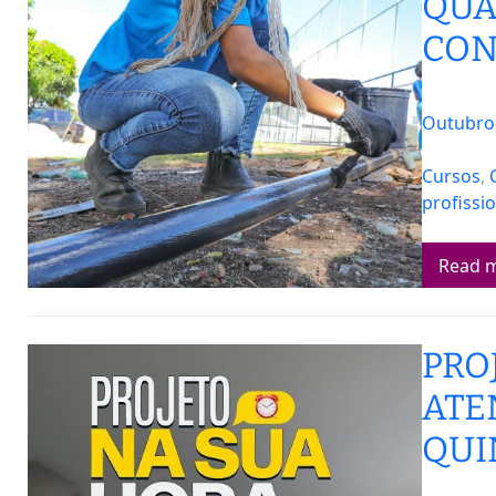
QUA
CON
Outubro 
Cursos
, 
profissi
Read 
PRO
ATE
QUI