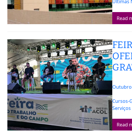
Últimas 
Read 
FEI
OFE
GRA
Outubro 
Cursos-G
Serviços
Read 