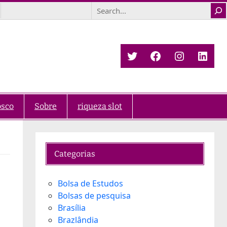
Search
Twitter
Facebook
Instagra
Link
osco
Sobre
riqueza slot
Categorias
Bolsa de Estudos
Bolsas de pesquisa
Brasília
Brazlândia