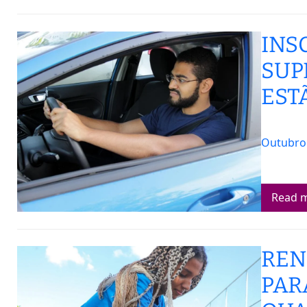
INS
SUP
EST
Outubro 
Read 
REN
PAR