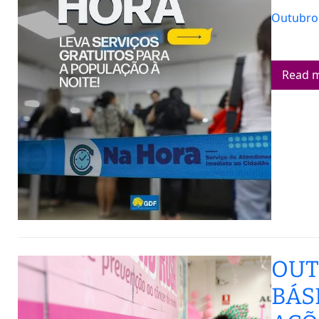
Outubro 
Read 
OUT
BÁS