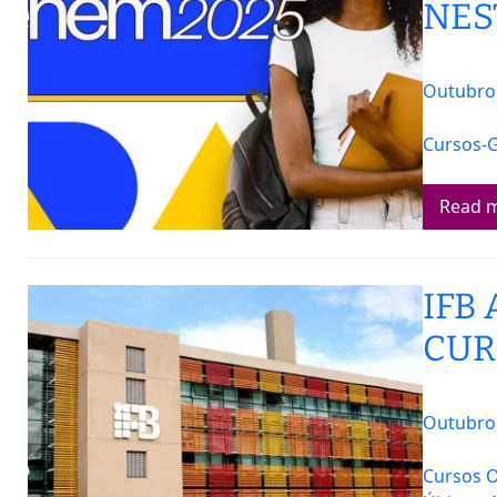
NES
Outubro 
Cursos-G
Read 
IFB
CUR
Outubro 
Cursos O