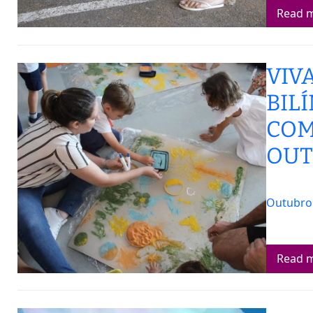
Read 
VIV
BIL
COM
OUT
Outubro 
Read 