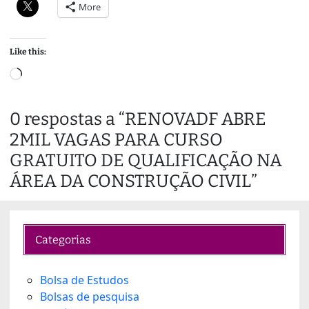
More
Like this:
L
o
a
0 respostas a “RENOVADF ABRE
d
2MIL VAGAS PARA CURSO
i
n
GRATUITO DE QUALIFICAÇÃO NA
g
ÁREA DA CONSTRUÇÃO CIVIL”
…
Categorias
Bolsa de Estudos
Bolsas de pesquisa