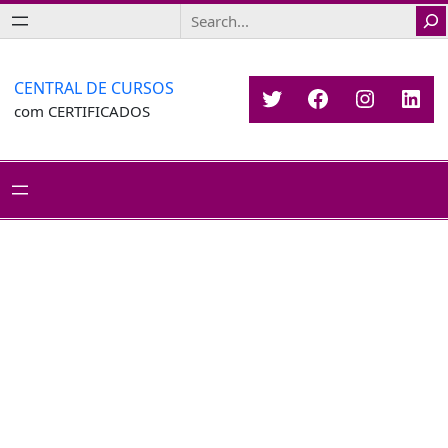
Saltar
Search
para
o
conteúdo
CENTRAL DE CURSOS
Twitter
Facebook
Instagr
Link
com CERTIFICADOS