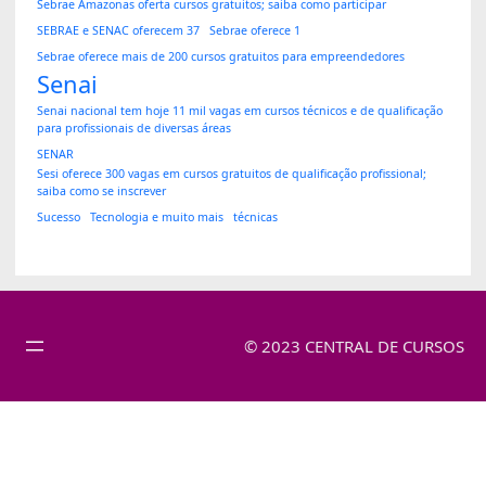
Sebrae Amazonas oferta cursos gratuitos; saiba como participar
SEBRAE e SENAC oferecem 37
Sebrae oferece 1
Sebrae oferece mais de 200 cursos gratuitos para empreendedores
Senai
Senai nacional tem hoje 11 mil vagas em cursos técnicos e de qualificação
para profissionais de diversas áreas
SENAR
Sesi oferece 300 vagas em cursos gratuitos de qualificação profissional;
saiba como se inscrever
Sucesso
Tecnologia e muito mais
técnicas
© 2023 CENTRAL DE CURSOS