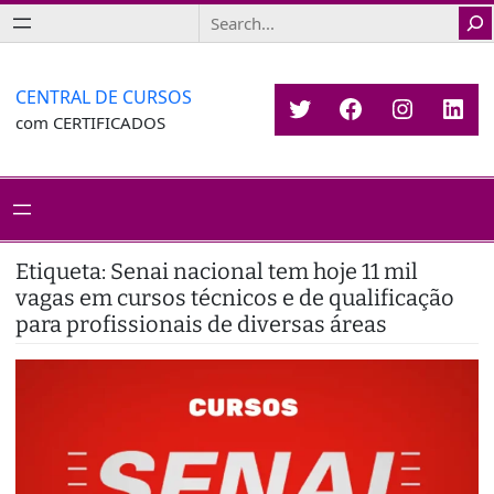
Saltar
Search
para
o
conteúdo
CENTRAL DE CURSOS
Twitter
Facebook
Instagr
Link
com CERTIFICADOS
Etiqueta:
Senai nacional tem hoje 11 mil
vagas em cursos técnicos e de qualificação
para profissionais de diversas áreas