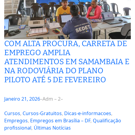
COM ALTA PROCURA, CARRETA DE
EMPREGO AMPLIA
ATENDIMENTOS EM SAMAMBAIA E
NA RODOVIÁRIA DO PLANO
PILOTO ATÉ 5 DE FEVEREIRO
Janeiro 21, 2026
–
Adm – 2
–
Cursos
, 
Cursos-Gratuitos
, 
Dicas-e-informacoes
, 
Empregos
, 
Empregos em Brasília – DF
, 
Qualificação
profissional
, 
Últimas Notícias