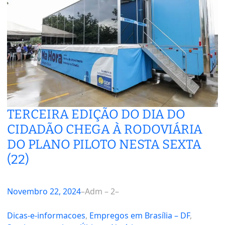
TERCEIRA EDIÇÃO DO DIA DO
CIDADÃO CHEGA À RODOVIÁRIA
DO PLANO PILOTO NESTA SEXTA
(22)
Novembro 22, 2024
–
Adm – 2
–
Dicas-e-informacoes
, 
Empregos em Brasília – DF
, 