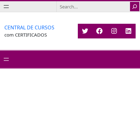
Saltar
Search
para
o
conteúdo
CENTRAL DE CURSOS
Twitter
Facebook
Instagr
Link
com CERTIFICADOS