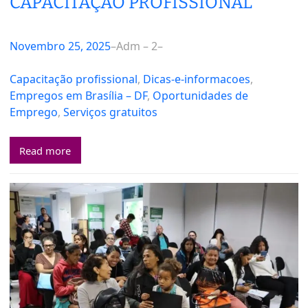
CAPACITAÇÃO PROFISSIONAL
Novembro 25, 2025
–
Adm – 2
–
Capacitação profissional
, 
Dicas-e-informacoes
, 
Empregos em Brasília – DF
, 
Oportunidades de
Emprego
, 
Serviços gratuitos
Read more