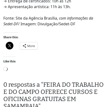
→ Entrega de certificados: 10h às 12h
→ Apresentação artística: 11h às 13h.
Fonte: Site da Agência Brasília,
com informações da
Sedet-DF
/ Imagem: Divulgação/Sedet-DF
Share this:
More
Like this:
L
o
a
0 respostas a “FEIRA DO TRABALHO
d
E DO CAMPO OFERECE CURSOS E
i
n
OFICINAS GRATUITAS EM
g
SAMAMBAIA”