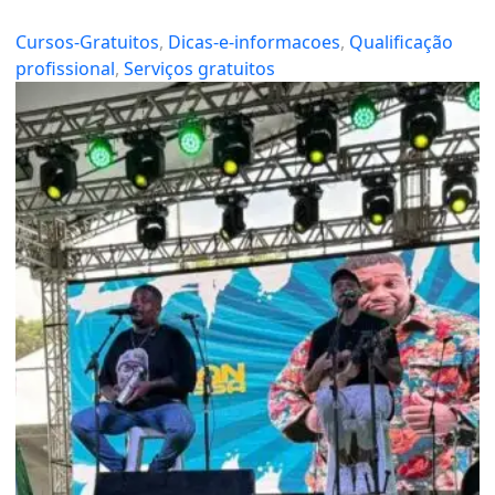
Cursos-Gratuitos
, 
Dicas-e-informacoes
, 
Qualificação
profissional
, 
Serviços gratuitos