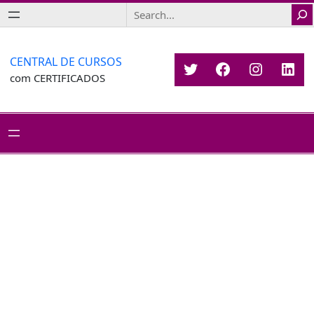
Saltar
Search
para
o
conteúdo
CENTRAL DE CURSOS
Twitter
Facebook
Instagr
Link
com CERTIFICADOS