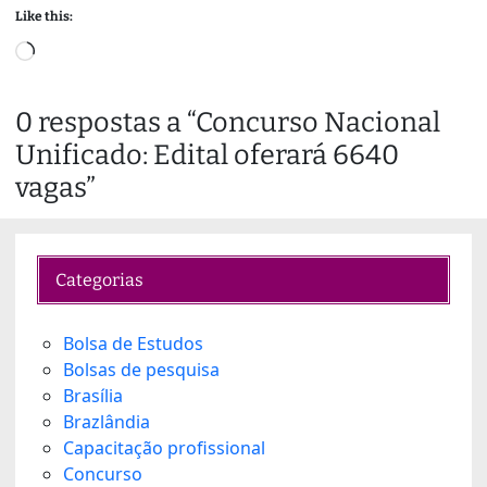
Like this:
L
o
a
0 respostas a “Concurso Nacional
d
Unificado: Edital oferará 6640
i
n
vagas”
g
…
Categorias
Bolsa de Estudos
Bolsas de pesquisa
Brasília
Brazlândia
Capacitação profissional
Concurso