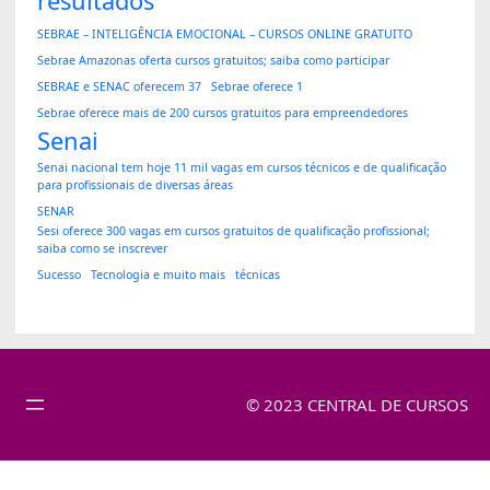
resultados
SEBRAE – INTELIGÊNCIA EMOCIONAL – CURSOS ONLINE GRATUITO
Sebrae Amazonas oferta cursos gratuitos; saiba como participar
SEBRAE e SENAC oferecem 37
Sebrae oferece 1
Sebrae oferece mais de 200 cursos gratuitos para empreendedores
Senai
Senai nacional tem hoje 11 mil vagas em cursos técnicos e de qualificação
para profissionais de diversas áreas
SENAR
Sesi oferece 300 vagas em cursos gratuitos de qualificação profissional;
saiba como se inscrever
Sucesso
Tecnologia e muito mais
técnicas
© 2023 CENTRAL DE CURSOS