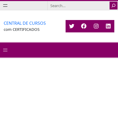
Saltar
Search
para
o
conteúdo
CENTRAL DE CURSOS
Twitter
Facebook
Instagr
Link
com CERTIFICADOS