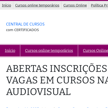
Saltar
Início
Cursos online temporários
Cursos Online
Política P
para
o
conteúdo
CENTRAL DE CURSOS
com CERTIFICADOS
Início
Cursos online temporários
Cursos Onlin
ABERTAS INSCRIÇÕES 
VAGAS EM CURSOS N
AUDIOVISUAL