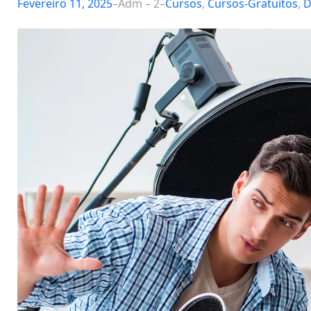
Fevereiro 11, 2025
–
Adm – 2
–
Cursos
, 
Cursos-Gratuitos
, 
D