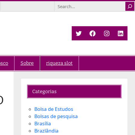
Search
Twitter
Facebook
Instagra
Link
osco
Sobre
riqueza slot
Categorias
O
Bolsa de Estudos
Bolsas de pesquisa
Brasília
Brazlândia