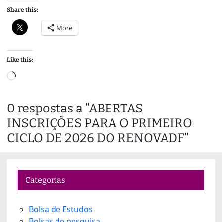
Share this:
More
Like this:
L
o
a
0 respostas a “ABERTAS
d
INSCRIÇÕES PARA O PRIMEIRO
i
n
CICLO DE 2026 DO RENOVADF”
g
…
Categorias
Bolsa de Estudos
Bolsas de pesquisa