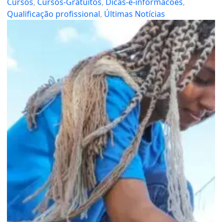
Cursos
, 
Cursos-Gratuitos
, 
Dicas-e-informacoes
, 
Qualificação profissional
, 
Últimas Notícias