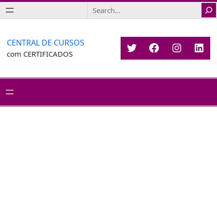
Saltar
Search
para
o
conteúdo
CENTRAL DE CURSOS
Twitter
Facebook
Instagr
Link
com CERTIFICADOS