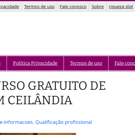
rivacidade
Termos de uso
Fale conosco
Sobre
riqueza slot
e
Política Privacidade
Termos de uso
Fale con
URSO GRATUITO DE
M CEILÂNDIA
-e-informacoes
, 
Qualificação profissional