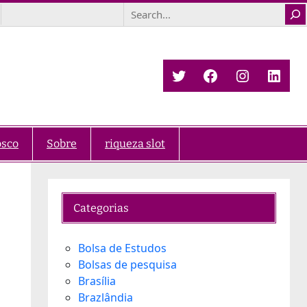
Search
Twitter
Facebook
Instagra
Link
osco
Sobre
riqueza slot
Categorias
Bolsa de Estudos
Bolsas de pesquisa
Brasília
Brazlândia