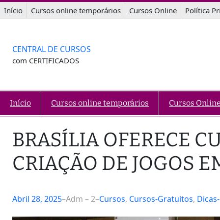
Saltar
Início
Cursos online temporários
Cursos Online
Política P
para
o
conteúdo
CENTRAL DE CURSOS
com CERTIFICADOS
Início
Cursos online temporários
Cursos Onlin
BRASÍLIA OFERECE C
CRIAÇÃO DE JOGOS E
Abril 28, 2025
–
Adm – 2
–
Cursos
, 
Cursos-Gratuitos
, 
Dicas