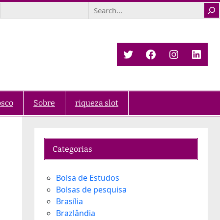
Search
Twitter
Facebook
Instagra
Link
osco
Sobre
riqueza slot
Categorias
Bolsa de Estudos
Bolsas de pesquisa
Brasília
Brazlândia