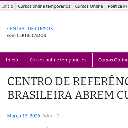
Saltar
Início
Cursos online temporários
Cursos Online
Política P
para
o
conteúdo
CENTRAL DE CURSOS
com CERTIFICADOS
Início
Cursos online temporários
Cursos Onlin
CENTRO DE REFERÊN
BRASILEIRA ABREM C
Março 13, 2026
–
Adm – 2
–