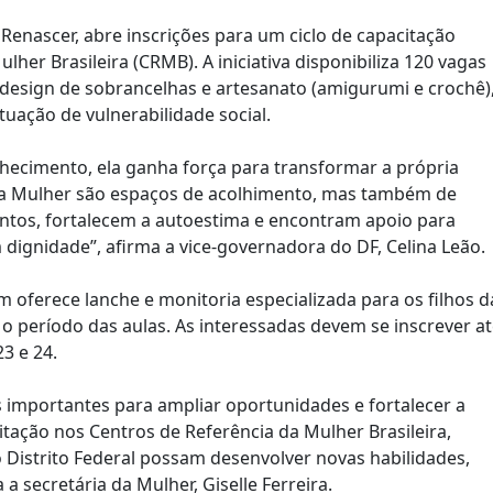
Renascer, abre inscrições para um ciclo de capacitação
her Brasileira (CRMB). A iniciativa disponibiliza 120 vagas
, design de sobrancelhas e artesanato (amigurumi e crochê)
uação de vulnerabilidade social.
ecimento, ela ganha força para transformar a própria
 da Mulher são espaços de acolhimento, mas também de
tos, fortalecem a autoestima e encontram apoio para
dignidade”, afirma a vice-governadora do DF, Celina Leão.
m oferece lanche e monitoria especializada para os filhos d
o o período das aulas. As interessadas devem se inscrever a
3 e 24.
s importantes para ampliar oportunidades e fortalecer a
tação nos Centros de Referência da Mulher Brasileira,
Distrito Federal possam desenvolver novas habilidades,
a secretária da Mulher, Giselle Ferreira.