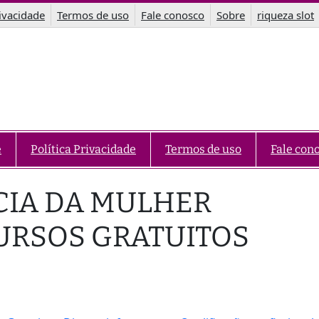
rivacidade
Termos de uso
Fale conosco
Sobre
riqueza slot
e
Política Privacidade
Termos de uso
Fale con
CIA DA MULHER
URSOS GRATUITOS