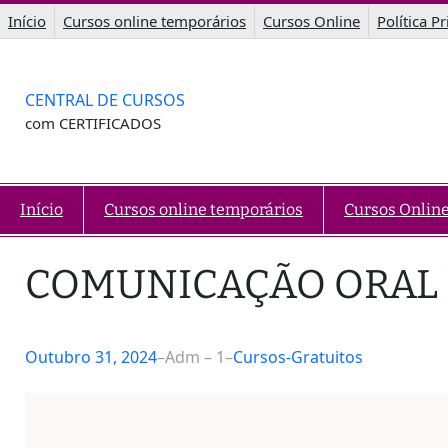
Saltar
Início
Cursos online temporários
Cursos Online
Política P
para
o
conteúdo
CENTRAL DE CURSOS
com CERTIFICADOS
Início
Cursos online temporários
Cursos Onlin
COMUNICAÇÃO ORAL 
Outubro 31, 2024
–
Adm – 1
–
Cursos-Gratuitos