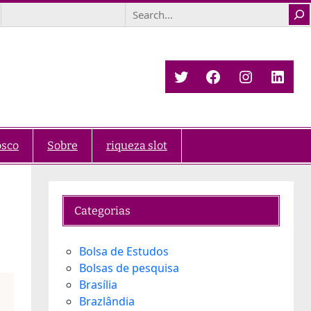
Search
Twitter
Facebook
Instagra
Link
osco
Sobre
riqueza slot
Categorias
Bolsa de Estudos
Bolsas de pesquisa
Brasília
Brazlândia