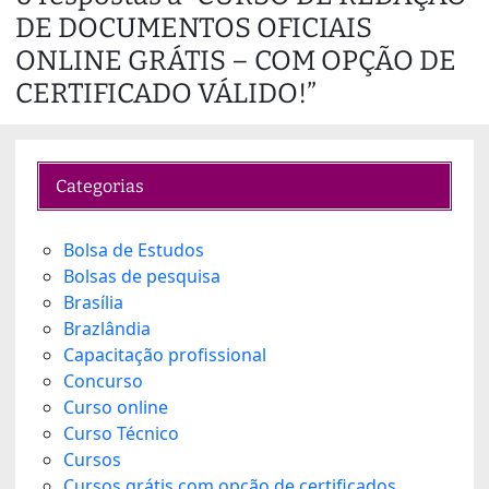
DE DOCUMENTOS OFICIAIS
i
n
ONLINE GRÁTIS – COM OPÇÃO DE
g
CERTIFICADO VÁLIDO!”
…
Categorias
Bolsa de Estudos
Bolsas de pesquisa
Brasília
Brazlândia
Capacitação profissional
Concurso
Curso online
Curso Técnico
Cursos
Cursos grátis com opção de certificados