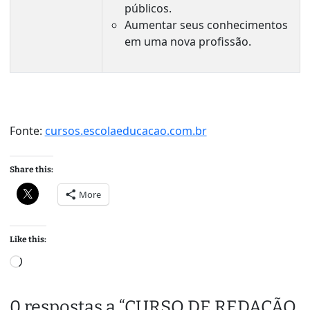
públicos.
Aumentar seus conhecimentos
em uma nova profissão.
Fonte:
cursos.escolaeducacao.com.br
Share this:
More
Like this:
L
o
a
0 respostas a “CURSO DE REDAÇÃO
d