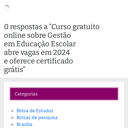
L
o
a
0 respostas a “Curso gratuito
d
online sobre Gestão
i
n
em Educação Escolar
g
abre vagas em 2024
…
e oferece certificado
grátis”
Categorias
Bolsa de Estudos
Bolsas de pesquisa
Brasília