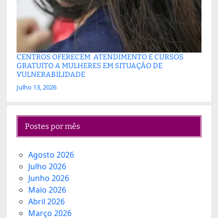
CENTROS OFERECEM ATENDIMENTO E CURSOS
GRATUITO A MULHERES EM SITUAÇÃO DE
VULNERABILIDADE
Julho 13, 2026
Postes por mês
Agosto 2026
Julho 2026
Junho 2026
Maio 2026
Abril 2026
Março 2026