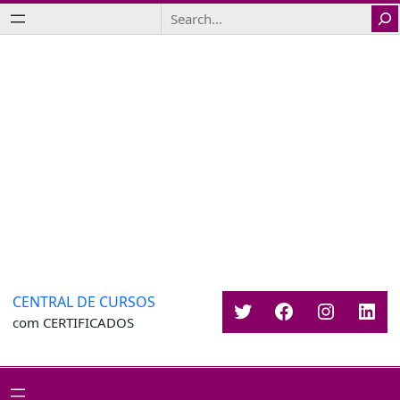
Saltar
Search
para
o
conteúdo
CENTRAL DE CURSOS
Twitter
Facebook
Instagr
Link
com CERTIFICADOS