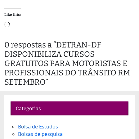
Like this:
L
o
a
0 respostas a “DETRAN-DF
d
DISPONIBILIZA CURSOS
i
n
GRATUITOS PARA MOTORISTAS E
g
PROFISSIONAIS DO TRÂNSITO RM
…
SETEMBRO”
Categorias
Bolsa de Estudos
Bolsas de pesquisa