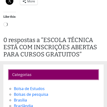
More
Like this:
L
o
a
0 respostas a “ESCOLA TÉCNICA
d
ESTÁ COM INSCRIÇÕES ABERTAS
i
n
PARA CURSOS GRATUITOS”
g
…
Categorias
Bolsa de Estudos
Bolsas de pesquisa
Brasília
Brazlândia