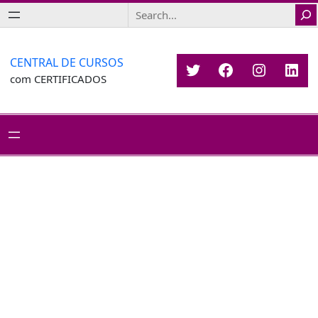
Saltar
Search
para
o
conteúdo
CENTRAL DE CURSOS
Twitter
Facebook
Instagr
Link
com CERTIFICADOS