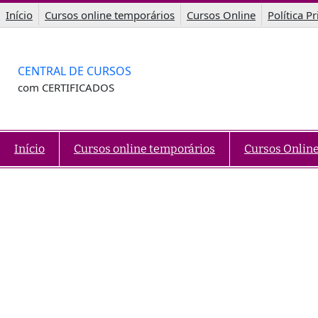
Saltar
Início
Cursos online temporários
Cursos Online
Política P
para
o
conteúdo
CENTRAL DE CURSOS
com CERTIFICADOS
Início
Cursos online temporários
Cursos Onlin