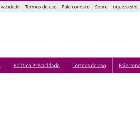
rivacidade
Termos de uso
Fale conosco
Sobre
riqueza slot
e
Política Privacidade
Termos de uso
Fale con