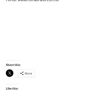
Share this:
More
Like this: