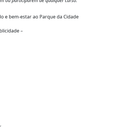
em ou participarem de qualquer curso.
do e bem-estar ao Parque da Cidade
blicidade –
r