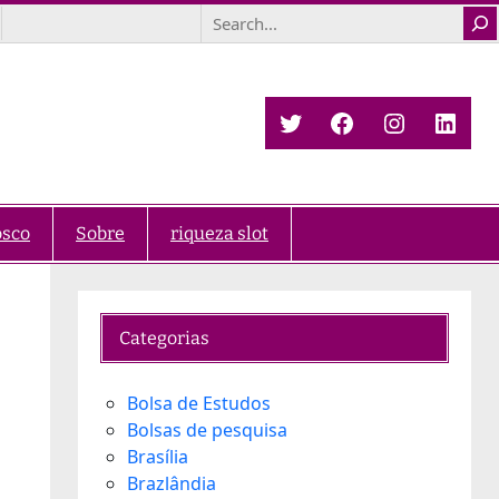
Search
Twitter
Facebook
Instagra
Link
osco
Sobre
riqueza slot
Categorias
Bolsa de Estudos
Bolsas de pesquisa
Brasília
Brazlândia