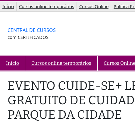
Saltar
Início
Cursos online temporários
Cursos Online
Política P
para
o
conteúdo
CENTRAL DE CURSOS
com CERTIFICADOS
Início
Cursos online temporários
Cursos Onlin
EVENTO CUIDE-SE+ 
GRATUITO DE CUIDAD
PARQUE DA CIDADE