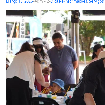
Março 18, 2026
–
Adm – 2
–
Dicas-e-informacoes
, 
Serviços