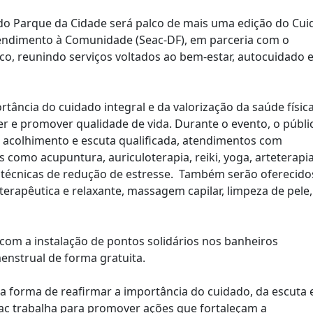
 do Parque da Cidade será palco de mais uma edição do Cui
Atendimento à Comunidade (Seac-DF), em parceria com o
blico, reunindo serviços voltados ao bem-estar, autocuidado 
tância do cuidado integral e da valorização da saúde física
e promover qualidade de vida. Durante o evento, o públi
i acolhimento e escuta qualificada, atendimentos com
as como acupuntura, auriculoterapia, reiki, yoga, arteterapia
 e técnicas de redução de estresse. Também serão oferecido
rapêutica e relaxante, massagem capilar, limpeza de pele,
com a instalação de pontos solidários nos banheiros
menstrual de forma gratuita.
a forma de reafirmar a importância do cuidado, da escuta 
ac trabalha para promover ações que fortaleçam a