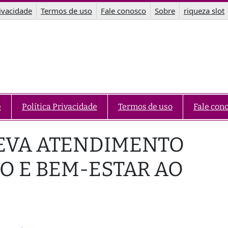
rivacidade
Termos de uso
Fale conosco
Sobre
riqueza slot
e
Política Privacidade
Termos de uso
Fale con
LEVA ATENDIMENTO
O E BEM-ESTAR AO