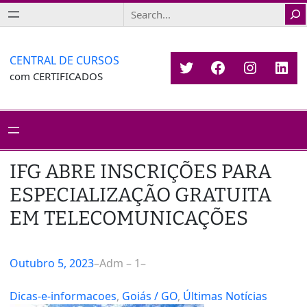
Saltar
Search
para
o
conteúdo
CENTRAL DE CURSOS
Twitter
Facebook
Instagr
Link
com CERTIFICADOS
IFG ABRE INSCRIÇÕES PARA
ESPECIALIZAÇÃO GRATUITA
EM TELECOMUNICAÇÕES
Outubro 5, 2023
–
Adm – 1
–
Dicas-e-informacoes
, 
Goiás / GO
, 
Últimas Notícias