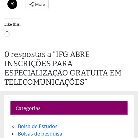
More
Like this:
L
o
a
0 respostas a “IFG ABRE
d
INSCRIÇÕES PARA
i
n
ESPECIALIZAÇÃO GRATUITA EM
g
TELECOMUNICAÇÕES”
…
Categorias
Bolsa de Estudos
Bolsas de pesquisa