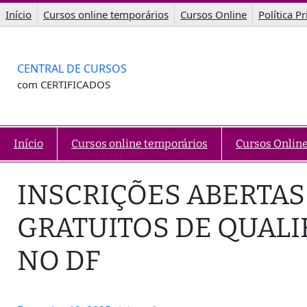
Saltar
Início
Cursos online temporários
Cursos Online
Política P
para
o
conteúdo
CENTRAL DE CURSOS
com CERTIFICADOS
Início
Cursos online temporários
Cursos Onlin
INSCRIÇÕES ABERTAS
GRATUITOS DE QUALI
NO DF