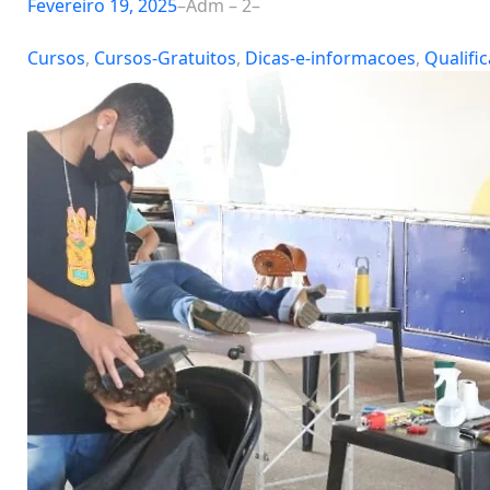
Fevereiro 19, 2025
–
Adm – 2
–
Cursos
, 
Cursos-Gratuitos
, 
Dicas-e-informacoes
, 
Qualific