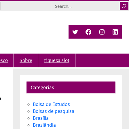
Search
Twitter
Facebook
Instagra
Link
osco
Sobre
riqueza slot
Categorias
L
Bolsa de Estudos
Bolsas de pesquisa
Brasília
Brazlândia