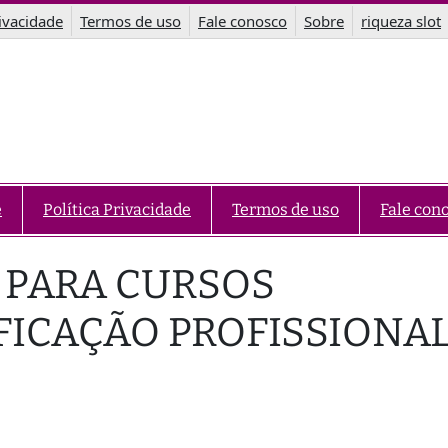
rivacidade
Termos de uso
Fale conosco
Sobre
riqueza slot
e
Política Privacidade
Termos de uso
Fale con
 PARA CURSOS
FICAÇÃO PROFISSIONA