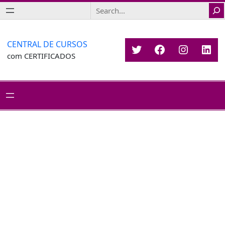
Saltar
Search
para
o
conteúdo
CENTRAL DE CURSOS
Twitter
Facebook
Instagr
Link
com CERTIFICADOS