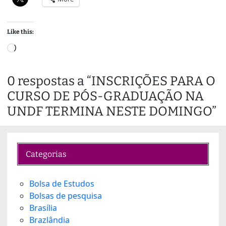
Like this:
L
o
a
0 respostas a “INSCRIÇÕES PARA O
d
CURSO DE PÓS-GRADUAÇÃO NA
i
n
UNDF TERMINA NESTE DOMINGO”
g
…
Categorias
Bolsa de Estudos
Bolsas de pesquisa
Brasília
Brazlândia