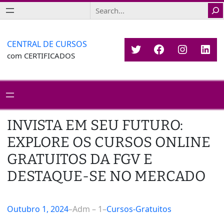
Saltar
Search
para
o
conteúdo
CENTRAL DE CURSOS
Twitter
Facebook
Instagr
Link
com CERTIFICADOS
INVISTA EM SEU FUTURO:
EXPLORE OS CURSOS ONLINE
GRATUITOS DA FGV E
DESTAQUE-SE NO MERCADO
Outubro 1, 2024
–
Adm – 1
–
Cursos-Gratuitos