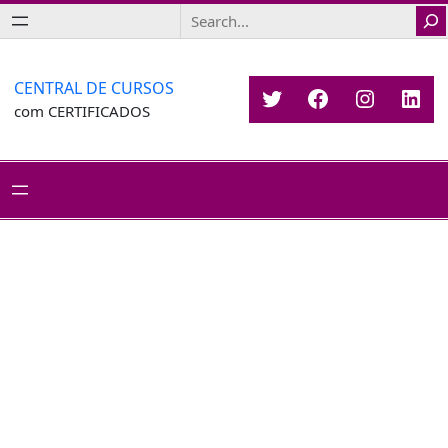
Saltar
Search
para
o
conteúdo
CENTRAL DE CURSOS
Twitter
Facebook
Instagr
Link
com CERTIFICADOS