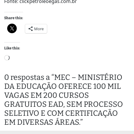
Fonte: clickpetroleoegas.com.br
Share this:
More
Like this:
L
o
a
0 respostas a “MEC – MINISTÉRIO
d
DA EDUCAÇÃO OFERECE 100 MIL
i
n
VAGAS EM 200 CURSOS
g
GRATUITOS EAD, SEM PROCESSO
…
SELETIVO E COM CERTIFICAÇÃO
EM DIVERSAS ÁREAS.”