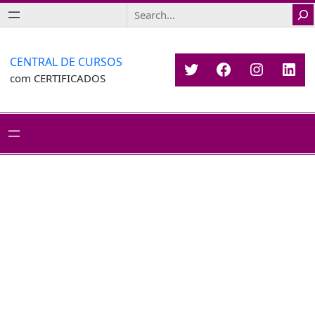
Saltar
Search
para
o
conteúdo
CENTRAL DE CURSOS
Twitter
Facebook
Instagr
Link
com CERTIFICADOS