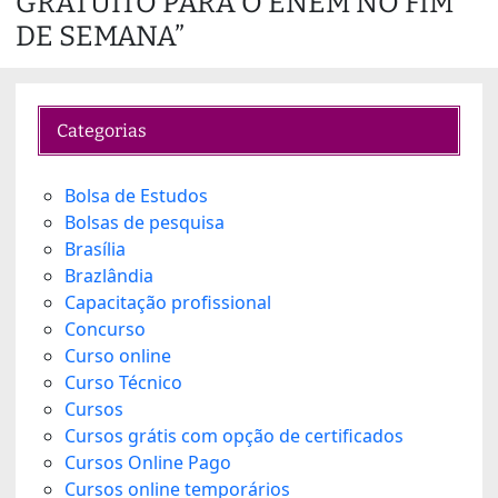
GRATUITO PARA O ENEM NO FIM
i
n
DE SEMANA”
g
…
Categorias
Bolsa de Estudos
Bolsas de pesquisa
Brasília
Brazlândia
Capacitação profissional
Concurso
Curso online
Curso Técnico
Cursos
Cursos grátis com opção de certificados
Cursos Online Pago
Cursos online temporários