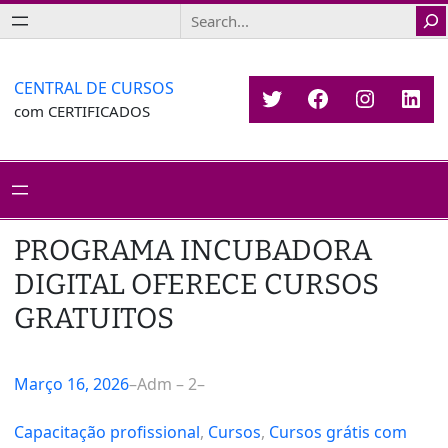
Saltar
Search
para
o
conteúdo
CENTRAL DE CURSOS
Twitter
Facebook
Instagr
Link
com CERTIFICADOS
PROGRAMA INCUBADORA
DIGITAL OFERECE CURSOS
GRATUITOS
Março 16, 2026
–
Adm – 2
–
Capacitação profissional
, 
Cursos
, 
Cursos grátis com