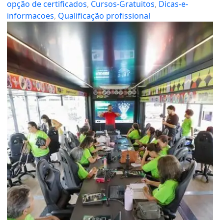
opção de certificados
, 
Cursos-Gratuitos
, 
Dicas-e-
informacoes
, 
Qualificação profissional