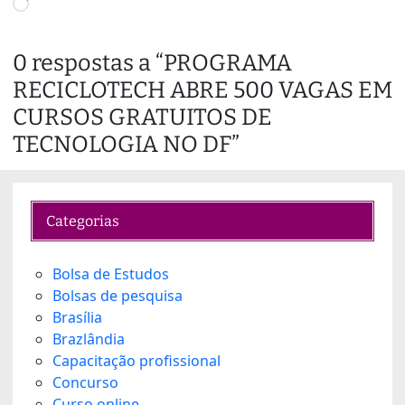
L
o
a
0 respostas a “PROGRAMA
d
RECICLOTECH ABRE 500 VAGAS EM
i
n
CURSOS GRATUITOS DE
g
TECNOLOGIA NO DF”
…
Categorias
Bolsa de Estudos
Bolsas de pesquisa
Brasília
Brazlândia
Capacitação profissional
Concurso
Curso online