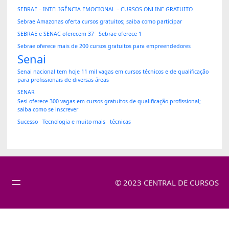
SEBRAE – INTELIGÊNCIA EMOCIONAL – CURSOS ONLINE GRATUITO
Sebrae Amazonas oferta cursos gratuitos; saiba como participar
SEBRAE e SENAC oferecem 37
Sebrae oferece 1
Sebrae oferece mais de 200 cursos gratuitos para empreendedores
Senai
Senai nacional tem hoje 11 mil vagas em cursos técnicos e de qualificação
para profissionais de diversas áreas
SENAR
Sesi oferece 300 vagas em cursos gratuitos de qualificação profissional;
saiba como se inscrever
Sucesso
Tecnologia e muito mais
técnicas
© 2023 CENTRAL DE CURSOS