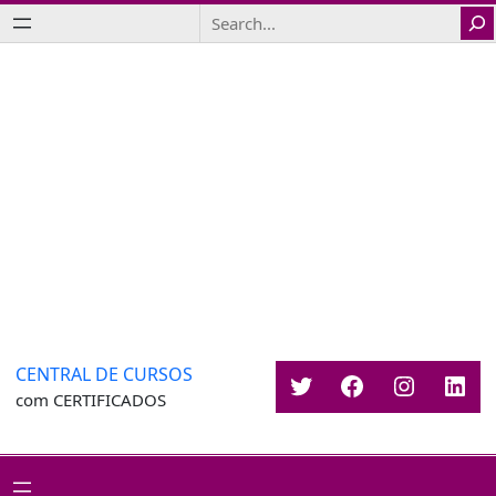
Saltar
Search
para
o
conteúdo
CENTRAL DE CURSOS
Twitter
Facebook
Instagr
Link
com CERTIFICADOS