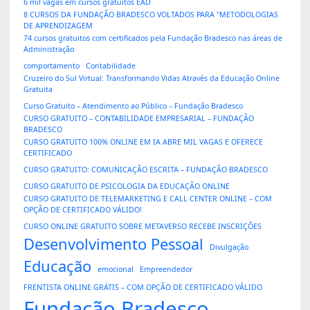
6 mil vagas em cursos gratuitos EAD
8 CURSOS DA FUNDAÇÃO BRADESCO VOLTADOS PARA "METODOLOGIAS
DE APRENDIZAGEM
74 cursos gratuitos com certificados pela Fundação Bradesco nas áreas de
Administração
comportamento
Contabilidade
Cruzeiro do Sul Virtual: Transformando Vidas Através da Educação Online
Gratuita
Curso Gratuito – Atendimento ao Público – Fundação Bradesco
CURSO GRATUITO – CONTABILIDADE EMPRESARIAL – FUNDAÇÃO
BRADESCO
CURSO GRATUITO 100% ONLINE EM IA ABRE MIL VAGAS E OFERECE
CERTIFICADO
CURSO GRATUITO: COMUNICAÇÃO ESCRITA – FUNDAÇÃO BRADESCO
CURSO GRATUITO DE PSICOLOGIA DA EDUCAÇÃO ONLINE
CURSO GRATUITO DE TELEMARKETING E CALL CENTER ONLINE – COM
OPÇÃO DE CERTIFICADO VÁLIDO!
CURSO ONLINE GRATUITO SOBRE METAVERSO RECEBE INSCRIÇÕES
Desenvolvimento Pessoal
Divulgação
Educação
emocional
Empreendedor
FRENTISTA ONLINE GRÁTIS – COM OPÇÃO DE CERTIFICADO VÁLIDO
Fundação Bradesco