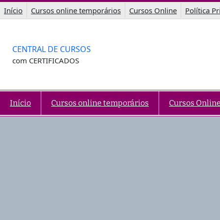
Saltar
Início
Cursos online temporários
Cursos Online
Política P
para
o
conteúdo
CENTRAL DE CURSOS
com CERTIFICADOS
Início
Cursos online temporários
Cursos Onlin