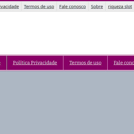
rivacidade
Termos de uso
Fale conosco
Sobre
riqueza slot
e
Política Privacidade
Termos de uso
Fale con