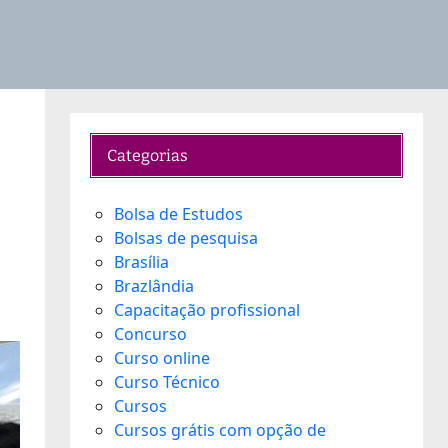
Categorias
Bolsa de Estudos
Bolsas de pesquisa
Brasília
Brazlândia
Capacitação profissional
Concurso
Curso online
Curso Técnico
Cursos
Cursos grátis com opção de