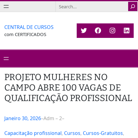
Saltar
Search
para
o
conteúdo
CENTRAL DE CURSOS
Twitter
Facebook
Instagr
Link
com CERTIFICADOS
PROJETO MULHERES NO
CAMPO ABRE 100 VAGAS DE
QUALIFICAÇÃO PROFISSIONAL
Janeiro 30, 2026
–
Adm – 2
–
Capacitação profissional
, 
Cursos
, 
Cursos-Gratuitos
, 