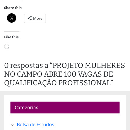
Share this:
More
Like this:
L
o
a
0 respostas a “PROJETO MULHERES
d
NO CAMPO ABRE 100 VAGAS DE
i
n
QUALIFICAÇÃO PROFISSIONAL”
g
…
Categorias
Bolsa de Estudos