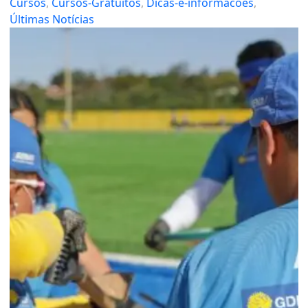
Cursos
, 
Cursos-Gratuitos
, 
Dicas-e-informacoes
, 
Últimas Notícias