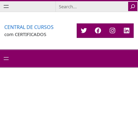
Saltar
Search
para
o
conteúdo
CENTRAL DE CURSOS
Twitter
Facebook
Instagr
Link
com CERTIFICADOS