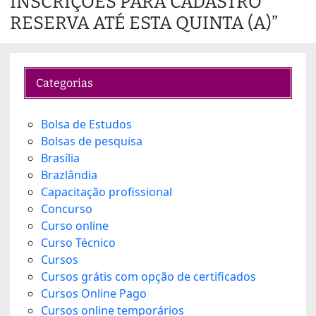
INSCRIÇÕES PARA CADASTRO
i
n
RESERVA ATÉ ESTA QUINTA (A)”
g
…
Categorias
Bolsa de Estudos
Bolsas de pesquisa
Brasília
Brazlândia
Capacitação profissional
Concurso
Curso online
Curso Técnico
Cursos
Cursos grátis com opção de certificados
Cursos Online Pago
Cursos online temporários