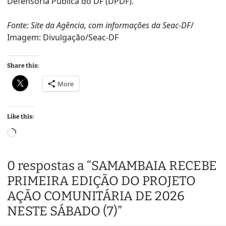
Defensoria Pública do DF (DPDF).
Fonte: Site da Agência, com informações da Seac-DF
/
Imagem: Divulgação/Seac-DF
Share this:
More
Like this:
L
o
a
0 respostas a “SAMAMBAIA RECEBE
d
PRIMEIRA EDIÇÃO DO PROJETO
i
n
AÇÃO COMUNITÁRIA DE 2026
g
NESTE SÁBADO (7)”
…