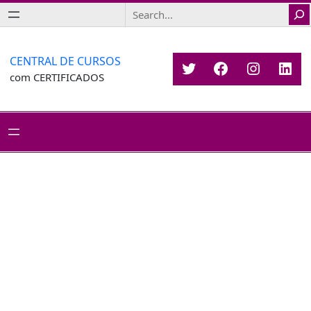
Saltar
Search
para
o
conteúdo
CENTRAL DE CURSOS
Twitter
Facebook
Instagr
Link
com CERTIFICADOS