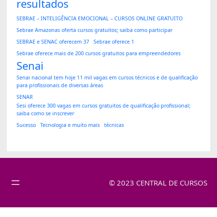
resultados
SEBRAE – INTELIGÊNCIA EMOCIONAL – CURSOS ONLINE GRATUITO
Sebrae Amazonas oferta cursos gratuitos; saiba como participar
SEBRAE e SENAC oferecem 37
Sebrae oferece 1
Sebrae oferece mais de 200 cursos gratuitos para empreendedores
Senai
Senai nacional tem hoje 11 mil vagas em cursos técnicos e de qualificação
para profissionais de diversas áreas
SENAR
Sesi oferece 300 vagas em cursos gratuitos de qualificação profissional;
saiba como se inscrever
Sucesso
Tecnologia e muito mais
técnicas
© 2023 CENTRAL DE CURSOS