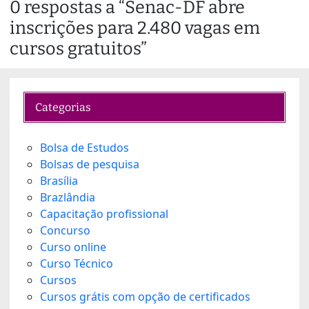
0 respostas a “Senac-DF abre
d
inscrições para 2.480 vagas em
i
n
cursos gratuitos”
g
…
Categorias
Bolsa de Estudos
Bolsas de pesquisa
Brasília
Brazlândia
Capacitação profissional
Concurso
Curso online
Curso Técnico
Cursos
Cursos grátis com opção de certificados