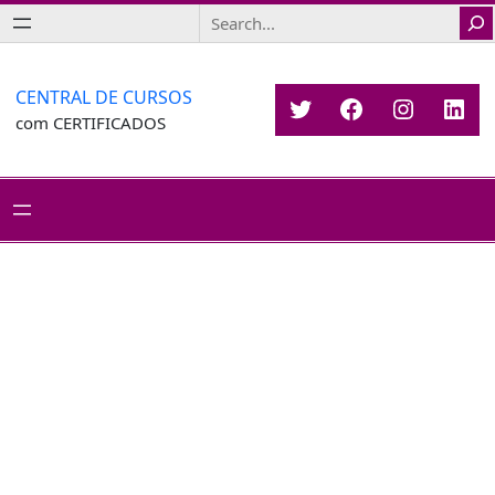
Saltar
Search
para
o
conteúdo
CENTRAL DE CURSOS
Twitter
Facebook
Instagr
Link
com CERTIFICADOS