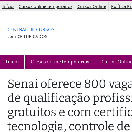
Saltar
Início
Cursos online temporários
Cursos Online
Política P
para
o
conteúdo
CENTRAL DE CURSOS
com CERTIFICADOS
Início
Cursos online temporários
Cursos Onlin
Senai oferece 800 vag
de qualificação profis
gratuitos e com certifi
tecnologia, controle de