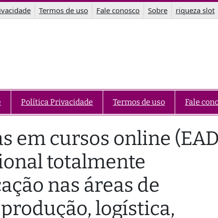
rivacidade
Termos de uso
Fale conosco
Sobre
riqueza slot
e
Política Privacidade
Termos de uso
Fale con
as em cursos online (EAD
sional totalmente
cação nas áreas de
 produção, logística,