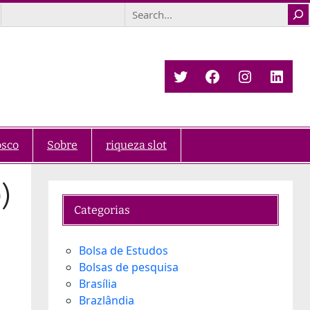
Search
Twitter
Facebook
Instagra
Link
osco
Sobre
riqueza slot
)
Categorias
Bolsa de Estudos
Bolsas de pesquisa
Brasília
Brazlândia