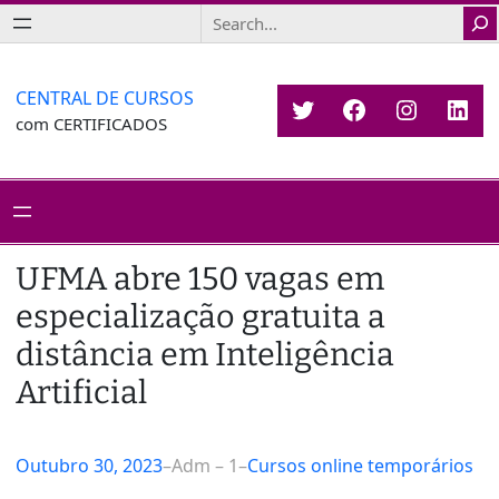
Saltar
Search
para
o
conteúdo
CENTRAL DE CURSOS
Twitter
Facebook
Instagr
Link
com CERTIFICADOS
UFMA abre 150 vagas em
especialização gratuita a
distância em Inteligência
Artificial
Outubro 30, 2023
–
Adm – 1
–
Cursos online temporários