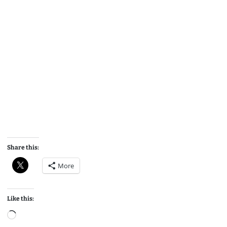
Share this:
More
Like this:
L
o