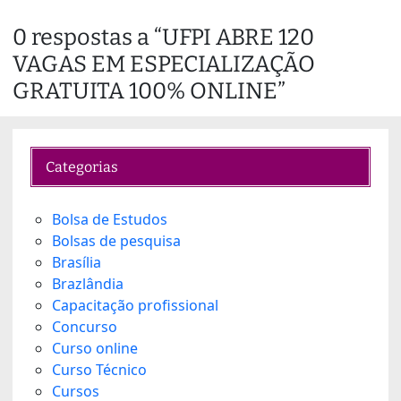
a
0 respostas a “UFPI ABRE 120
d
VAGAS EM ESPECIALIZAÇÃO
i
n
GRATUITA 100% ONLINE”
g
…
Categorias
Bolsa de Estudos
Bolsas de pesquisa
Brasília
Brazlândia
Capacitação profissional
Concurso
Curso online
Curso Técnico
Cursos