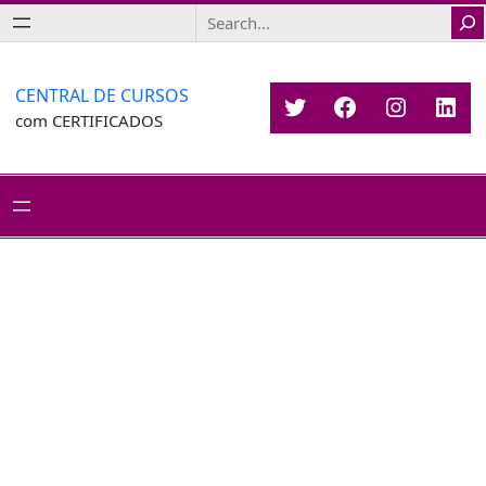
Saltar
Search
para
o
conteúdo
CENTRAL DE CURSOS
Twitter
Facebook
Instagr
Link
com CERTIFICADOS