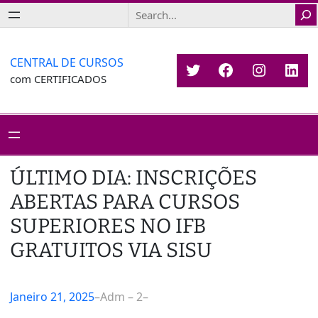
Saltar
Search
para
o
conteúdo
CENTRAL DE CURSOS
Twitter
Facebook
Instagr
Link
com CERTIFICADOS
ÚLTIMO DIA: INSCRIÇÕES
ABERTAS PARA CURSOS
SUPERIORES NO IFB
GRATUITOS VIA SISU
Janeiro 21, 2025
–
Adm – 2
–