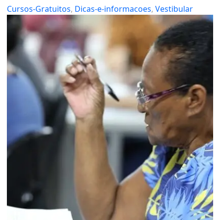
Cursos-Gratuitos
, 
Dicas-e-informacoes
, 
Vestibular