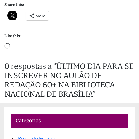
Share this:
More
Like this:
L
o
a
0 respostas a “ÚLTIMO DIA PARA SE
d
INSCREVER NO AULÃO DE
i
n
REDAÇÃO 60+ NA BIBLIOTECA
g
NACIONAL DE BRASÍLIA”
…
Categorias
Bolsa de Estudos