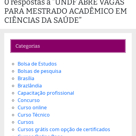
0 respostas a “UNDF ABRE VAGAS
d
PARA MESTRADO ACADÊMICO EM
i
n
CIÊNCIAS DA SAÚDE”
g
…
Categorias
Bolsa de Estudos
Bolsas de pesquisa
Brasília
Brazlândia
Capacitação profissional
Concurso
Curso online
Curso Técnico
Cursos
Cursos grátis com opção de certificados