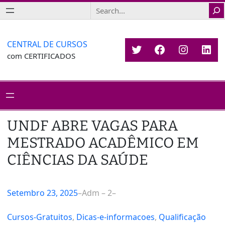
Saltar
Search
para
o
conteúdo
CENTRAL DE CURSOS
Twitter
Facebook
Instagr
Link
com CERTIFICADOS
UNDF ABRE VAGAS PARA
MESTRADO ACADÊMICO EM
CIÊNCIAS DA SAÚDE
Setembro 23, 2025
–
Adm – 2
–
Cursos-Gratuitos
, 
Dicas-e-informacoes
, 
Qualificação