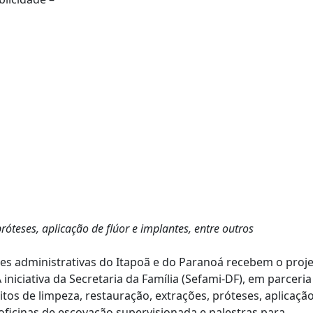
róteses, aplicação de flúor e implantes, entre outros
iões administrativas do Itapoã e do Paranoá recebem o proj
 iniciativa da Secretaria da Família (Sefami-DF), em parceria
itos de limpeza, restauração, extrações, próteses, aplicaçã
oficinas de escovação supervisionada e palestras para