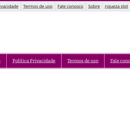
rivacidade
Termos de uso
Fale conosco
Sobre
riqueza slot
e
Política Privacidade
Termos de uso
Fale con