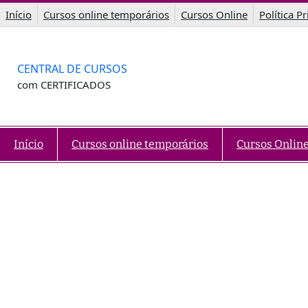
Saltar
Início
Cursos online temporários
Cursos Online
Política P
para
o
conteúdo
CENTRAL DE CURSOS
com CERTIFICADOS
Início
Cursos online temporários
Cursos Onlin