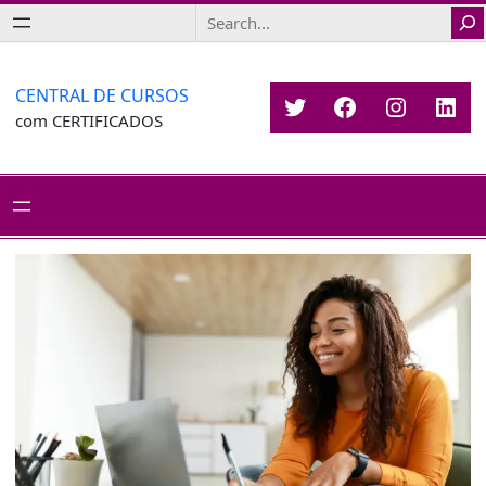
Saltar
Search
para
o
conteúdo
CENTRAL DE CURSOS
Twitter
Facebook
Instagr
Link
com CERTIFICADOS