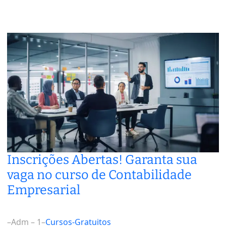
Inscrições Abertas! Garanta sua
vaga no curso de Contabilidade
Empresarial
–
Adm – 1
–
Cursos-Gratuitos