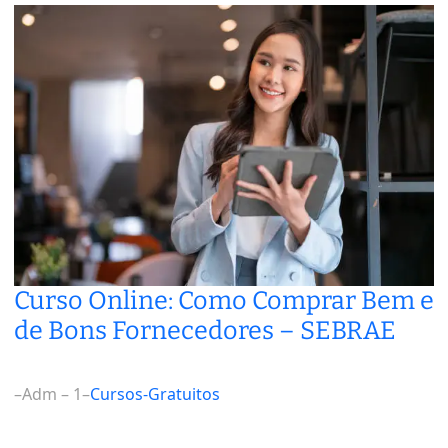
Curso Online: Como Comprar Bem e
de Bons Fornecedores – SEBRAE
–
Adm – 1
–
Cursos-Gratuitos