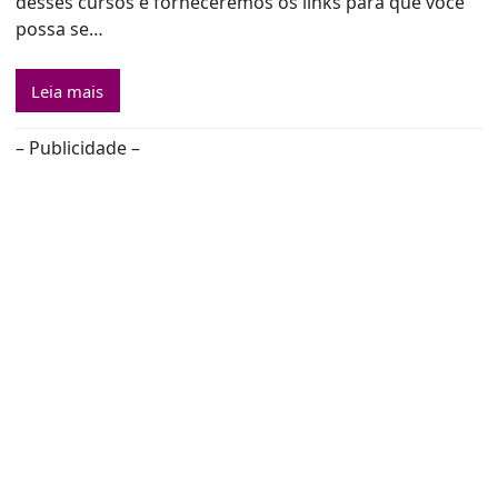
desses cursos e forneceremos os links para que você
possa se…
Leia mais
– Publicidade –